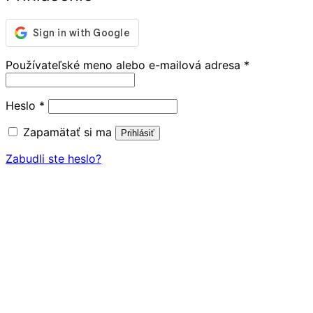
Povinné
Používateľské meno alebo e-mailová adresa
*
Povinné
Heslo
*
Zapamätať si ma
Prihlásiť
Zabudli ste heslo?
Close
this
module