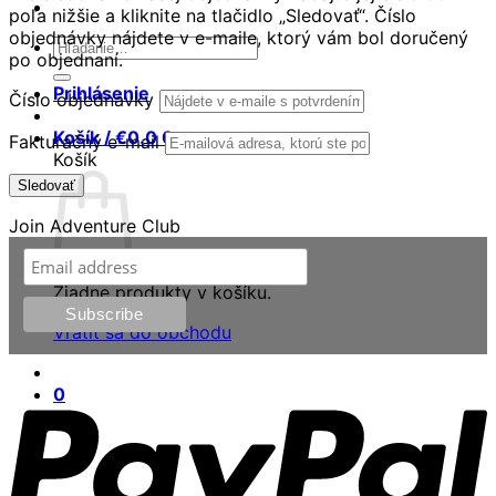
poľa nižšie a kliknite na tlačidlo „Sledovať“. Číslo
objednávky nájdete v e-maile, ktorý vám bol doručený
Hľadať:
po objednaní.
Prihlásenie
Číslo objednávky
Košík /
€
0.0
0
Fakturačný e-mail
Košík
Sledovať
Join Adventure Club
Žiadne produkty v košíku.
Vrátiť sa do obchodu
P
0