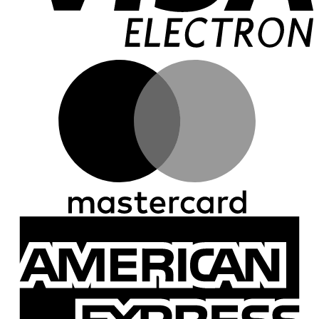
M
A
E