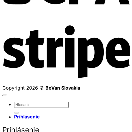
S
Copyright 2026 ©
BeVan Slovakia
Hľadať:
Prihlásenie
Prihlásenie