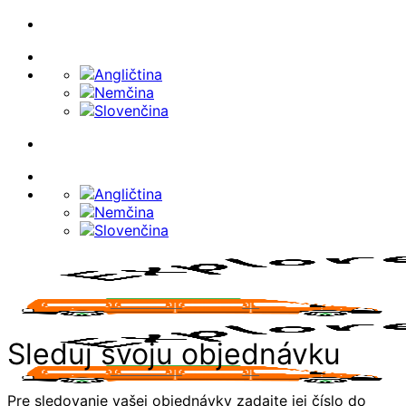
Skip
to
content
Sleduj svoju objednávku
Pre sledovanie vašej objednávky zadajte jej číslo do