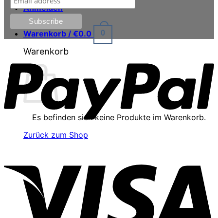
Anmelden
Warenkorb /
€
0.0
0
P
Warenkorb
Es befinden sich keine Produkte im Warenkorb.
Zurück zum Shop
V